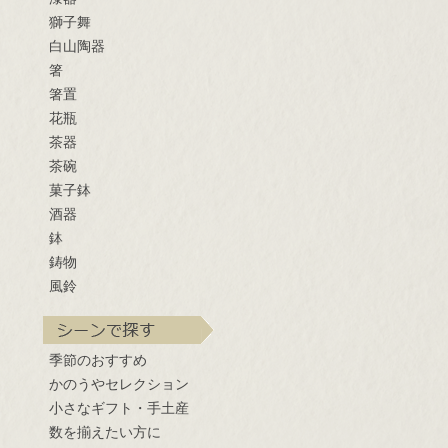
獅子舞
白山陶器
箸
箸置
花瓶
茶器
茶碗
菓子鉢
酒器
鉢
鋳物
風鈴
季節のおすすめ
かのうやセレクション
小さなギフト・手土産
数を揃えたい方に