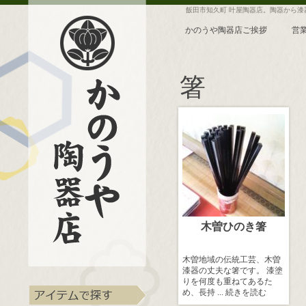
飯田市知久町 叶屋陶器店。陶器から
かのうや陶器店ご挨拶
営
箸
木曽ひのき箸
木曽地域の伝統工芸、木曽
漆器の丈夫な箸です。 漆塗
りを何度も重ねてあるた
め、長持 ...
続きを読む