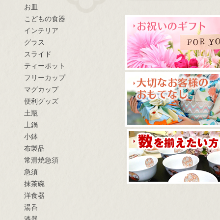
お皿
こどもの食器
インテリア
グラス
スライド
ティーポット
フリーカップ
マグカップ
便利グッズ
土瓶
土鍋
小鉢
布製品
常滑焼急須
急須
抹茶碗
洋食器
湯呑
漆器